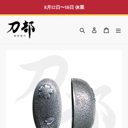
コ
8月12日〜16日 休業
ン
テ
ン
検索
ログイン
カート
ツ
に
ス
キ
ッ
プ
す
る