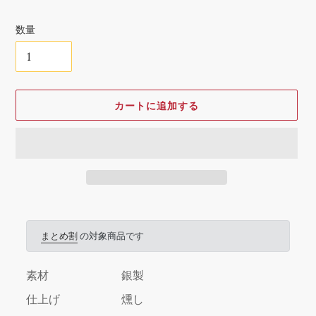
格
数量
カートに追加する
カ
ー
ト
まとめ割
の対象商品です
に
商
素材
銀製
品
を
仕上げ
燻し
追