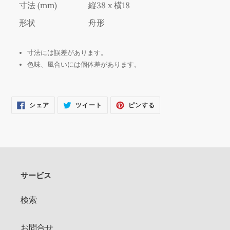
寸法 (mm)
縦38 x 横18
加
す
形状
舟形
る
寸法には誤差があります。
色味、風合いには個体差があります。
FACEBOOK
TWITTER
PINTEREST
シェア
ツイート
ピンする
で
に
で
シ
投
ピ
ェ
稿
ン
ア
す
す
す
る
る
る
サービス
検索
お問合せ