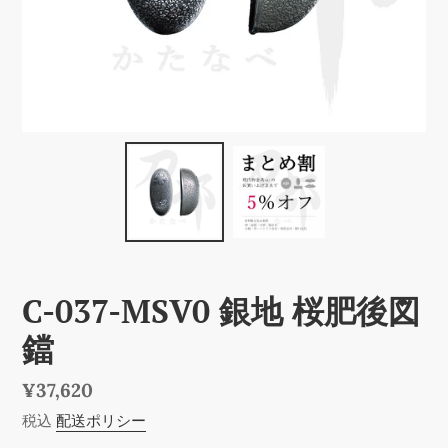
C-037-MSV0 銀地 桜肥後図
鐺
通
¥37,620
常
税込
配送ポリシー
価