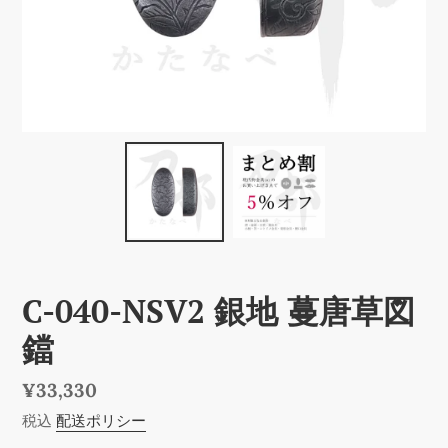
C-040-NSV2 銀地 蔓唐草図
鐺
通
¥33,330
常
税込
配送ポリシー
価