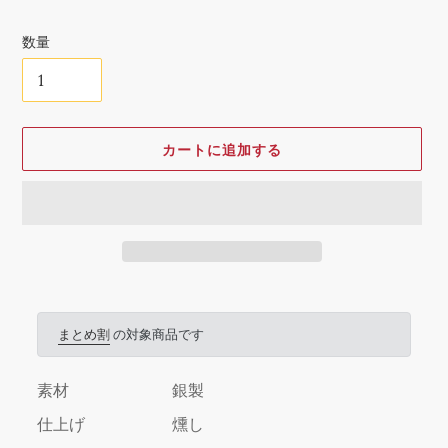
格
数量
カートに追加する
カ
ー
ト
まとめ割
の対象商品です
に
商
素材
銀製
品
を
仕上げ
燻し
追