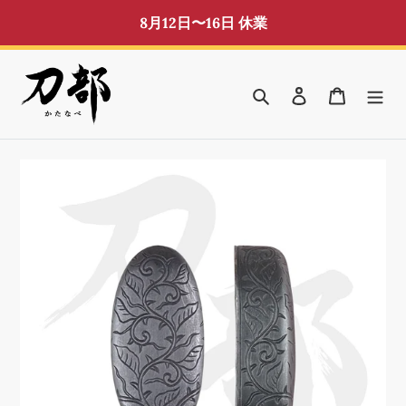
コ
8月12日〜16日 休業
ン
テ
ン
検索
ログイン
カート
ツ
に
ス
キ
ッ
プ
す
る