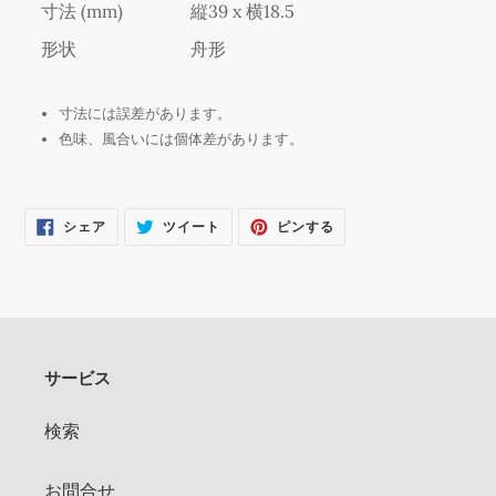
寸法 (mm)
縦39 x 横18.5
加
す
形状
舟形
る
寸法には誤差があります。
色味、風合いには個体差があります。
FACEBOOK
TWITTER
PINTEREST
シェア
ツイート
ピンする
で
に
で
シ
投
ピ
ェ
稿
ン
ア
す
す
す
る
る
る
サービス
検索
お問合せ