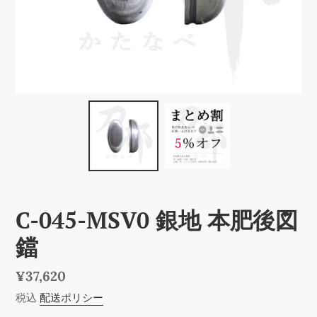
C-045-MSV0 銀地 本肥後図
鐺
通
¥37,620
常
税込
配送ポリシー
価