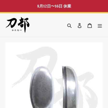
コ
8月12日〜16日 休業
ン
テ
ン
検索
ログイン
カート
ツ
に
ス
キ
ッ
プ
す
る