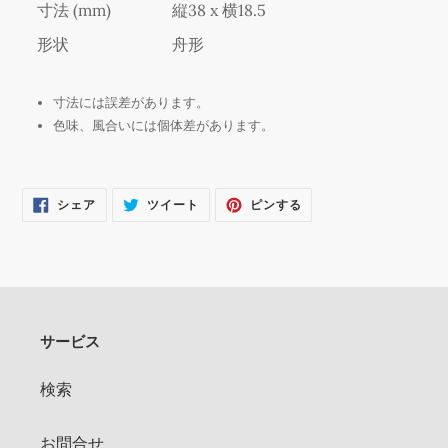
寸法 (mm)
縦38 x 横18.5
加
す
形状
舟形
る
寸法には誤差があります。
色味、風合いには個体差があります。
FACEBOOK
TWITTER
PINTEREST
シェア
ツイート
ピンする
で
に
で
シ
投
ピ
ェ
稿
ン
ア
す
す
す
る
る
る
サービス
検索
お問合せ