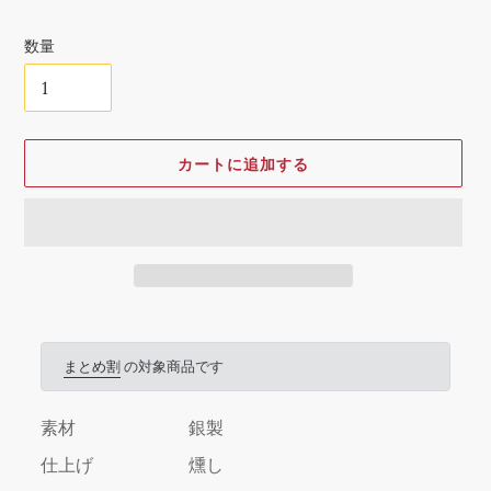
格
数量
カートに追加する
カ
ー
ト
まとめ割
の対象商品です
に
商
素材
銀製
品
を
仕上げ
燻し
追