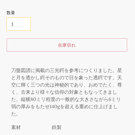
格
数量
在庫切れ
カ
ー
刀盤図譜に掲載の三光鍔を参考につくりました。星
ト
と月を透かし鍔そのもので日を象った透鍔です。天
に
空に輝く三つの光は神秘的であり、おめでたく、尊
商
く、古来より様々な信仰の対象ともなってきまし
品
た。縦横80ミリ程度の一般的な大きさながら6ミリ
を
弱の厚みをもたせ140gを超える重めに仕上げまし
追
加
た。
す
る
素材
鉄製