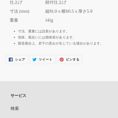
仕上げ
錆付仕上げ
寸法 (mm)
縦81.0 x 横80.5 x 厚さ5.9
重量
141g
寸法、重量には誤差があります。
色味、風合いには個体差があります。
製造都合上、若干の歪みが生じている場合があります。
FACEBOOK
TWITTER
PINTEREST
シェア
ツイート
ピンする
で
に
で
シ
投
ピ
ェ
稿
ン
ア
す
す
す
る
る
る
サービス
検索