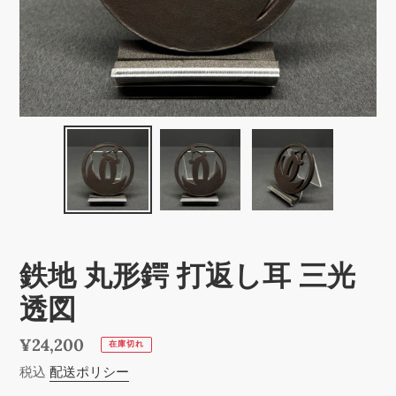
鉄地 丸形鍔 打返し耳 三光
透図
通
¥24,200
在庫切れ
常
税込
配送ポリシー
価