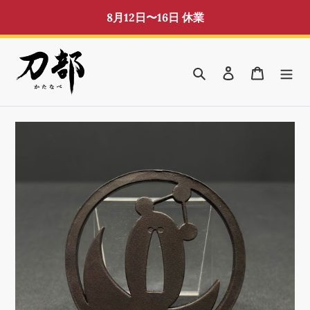
コ
8月12日〜16日 休業
ン
テ
ン
検索
ログイン
カート
ツ
に
ス
キ
ッ
プ
す
る