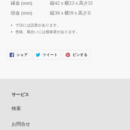
縁金 (mm)
縦42 x 横23 x 高さ13
加
す
頭金 (mm)
縦38 x 横19 x 高さ11
る
寸法には誤差があります。
色味、風合いには個体差があります。
FACEBOOK
TWITTER
PINTEREST
シェア
ツイート
ピンする
で
に
で
シ
投
ピ
ェ
稿
ン
ア
す
す
す
る
る
る
サービス
検索
お問合せ