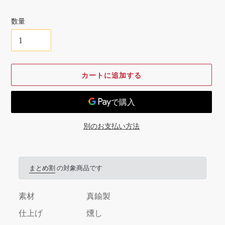
格
数量
カートに追加する
別のお支払い方法
カ
ー
ト
まとめ割
の対象商品です
に
商
素材
真鍮製
品
を
仕上げ
燻し
追