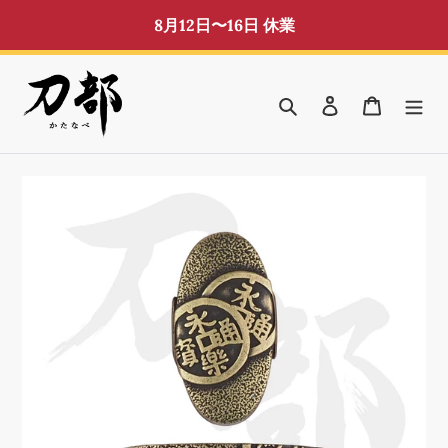
コ
8月12日〜16日 休業
ン
テ
ン
検索
ログイン
カート
ツ
に
ス
キ
ッ
プ
す
る