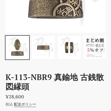
K-113-NBR9 真鍮地 古銭散
図縁頭
通
¥28,600
常
税込
配送ポリシー
価