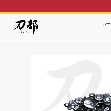
コ
ン
テ
ン
ホー
ツ
に
ス
キ
ッ
プ
す
る