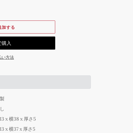
追加する
払い方法
製
し
13 x 横38 x 厚さ5
13 x 横37 x 厚さ5