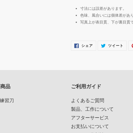
す
る
寸法には誤差があります。
色味、風合いには個体差があ
写真上が表目貫、下が裏目貫
FACEBOOK
TWI
シェア
ツイート
で
に
シ
投
ェ
稿
ア
す
す
る
る
売商品
ご利用ガイド
練習刀
よくあるご質問
製品、工作について
アフターサービス
お支払いについて