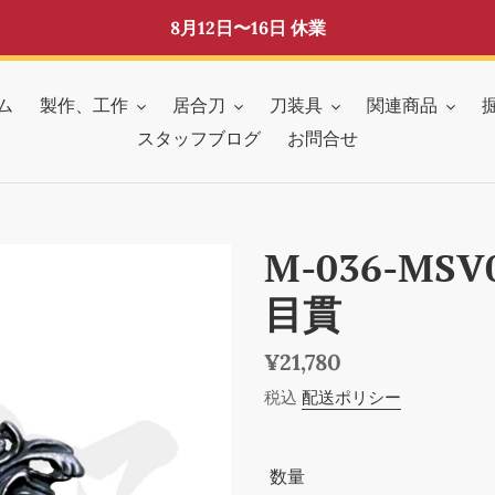
8月12日〜16日 休業
ム
製作、工作
居合刀
刀装具
関連商品
スタッフブログ
お問合せ
M-036-MS
目貫
通
¥21,780
常
税込
配送ポリシー
価
格
数量