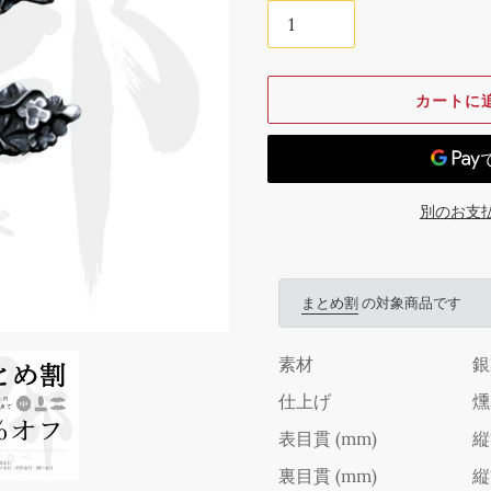
カートに
別のお支
カ
ー
まとめ割
の対象商品です
ト
に
商
素材
銀
品
仕上げ
燻
を
表目貫 (mm)
縦
追
加
裏目貫 (mm)
縦