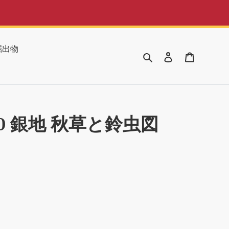
掘出物
検索
ログイン
カート
V0 銀地 秋草と鈴虫図