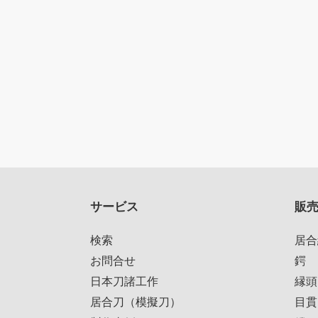
サービス
販
検索
居合
お問合せ
鍔
日本刀諸工作
縁頭
居合刀（模擬刀）
目貫