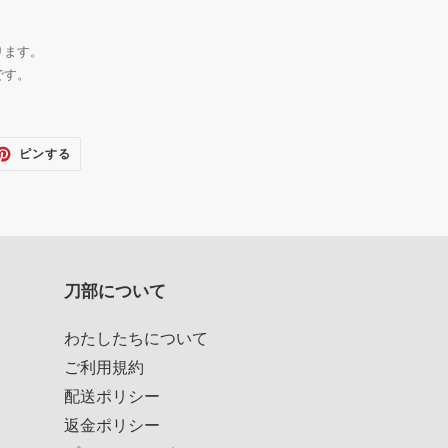
ります。
です。
TTER
PINTEREST
ピンする
で
ピ
ン
す
る
刀部について
わたしたちについて
ご利用規約
配送ポリシー
返金ポリシー