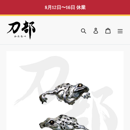
コ
8月12日〜16日 休業
ン
テ
ン
検索
ログイン
カート
ツ
に
ス
キ
ッ
プ
す
る