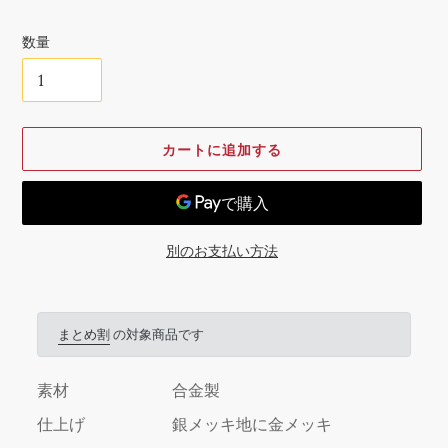
格
数量
カートに追加する
別のお支払い方法
カ
ー
ト
まとめ割
の対象商品です
に
商
素材
合金製
品
を
仕上げ
銀メッキ地に金メッキ
追