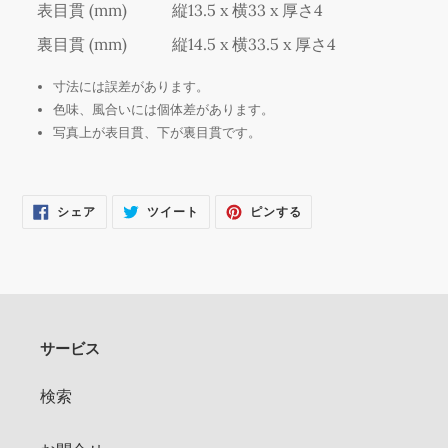
表目貫 (mm)
縦13.5 x 横33 x 厚さ4
加
す
裏目貫 (mm)
縦14.5 x 横33.5 x 厚さ4
る
寸法には誤差があります。
色味、風合いには個体差があります。
写真上が表目貫、下が裏目貫です。
FACEBOOK
TWITTER
PINTEREST
シェア
ツイート
ピンする
で
に
で
シ
投
ピ
ェ
稿
ン
ア
す
す
す
る
る
る
サービス
検索