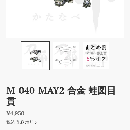
M-040-MAY2 合金 蛙図目
貫
通
¥4,950
常
税込
配送ポリシー
価