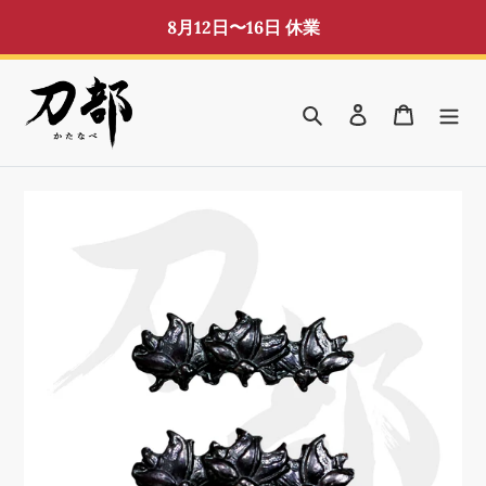
コ
8月12日〜16日 休業
ン
テ
ン
検索
ログイン
カート
ツ
に
ス
キ
ッ
プ
す
る