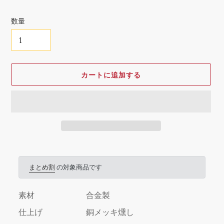
格
数量
カートに追加する
カ
ー
ト
まとめ割
の対象商品です
に
商
素材
合金製
品
を
仕上げ
銅メッキ燻し
追