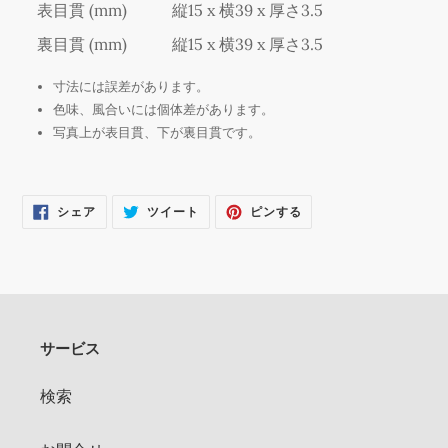
表目貫 (mm)
縦15 x 横39 x 厚さ3.5
加
す
裏目貫 (mm)
縦15 x 横39 x 厚さ3.5
る
寸法には誤差があります。
色味、風合いには個体差があります。
写真上が表目貫、下が裏目貫です。
FACEBOOK
TWITTER
PINTEREST
シェア
ツイート
ピンする
で
に
で
シ
投
ピ
ェ
稿
ン
ア
す
す
す
る
る
る
サービス
検索