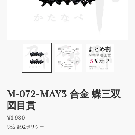
M-072-MAY3 合金 蝶三双
図目貫
通
¥1,980
常
税込
配送ポリシー
価