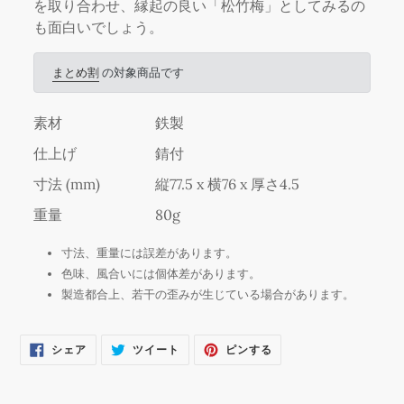
す
を取り合わせ、縁起の良い「松竹梅」としてみるの
る
も面白いでしょう。
まとめ割
の対象商品です
素材
鉄製
仕上げ
錆付
寸法 (mm)
縦77.5 x 横76 x 厚さ4.5
重量
80g
寸法、重量には誤差があります。
色味、風合いには個体差があります。
製造都合上、若干の歪みが生じている場合があります。
FACEBOOK
TWITTER
PINTEREST
シェア
ツイート
ピンする
で
に
で
シ
投
ピ
ェ
稿
ン
ア
す
す
す
る
る