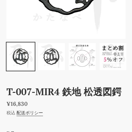
T-007-MIR4 鉄地 松透図鍔
通
¥16,830
常
税込
配送ポリシー
価
格