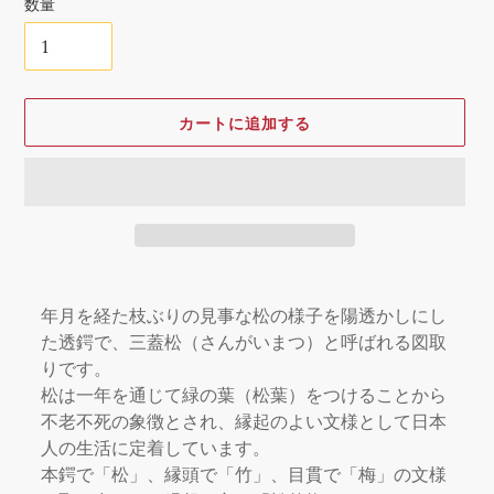
数量
カートに追加する
カ
ー
年月を経た枝ぶりの見事な松の様子を陽透かしにし
ト
た透鍔で、三蓋松（さんがいまつ）と呼ばれる図取
に
りです。
商
松は一年を通じて緑の葉（松葉）をつけることから
品
不老不死の象徴とされ、縁起のよい文様として日本
を
人の生活に定着しています。
追
加
本鍔で「松」、縁頭で「竹」、目貫で「梅」の文様