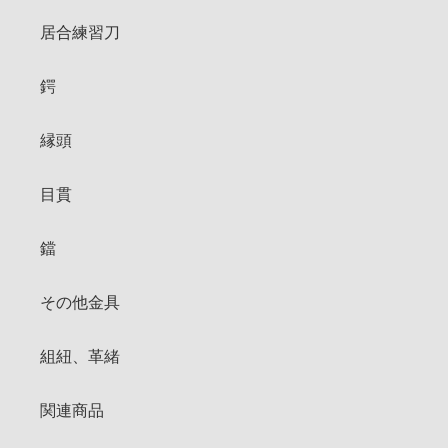
居合練習刀
鍔
縁頭
目貫
鐺
その他金具
組紐、革緒
関連商品