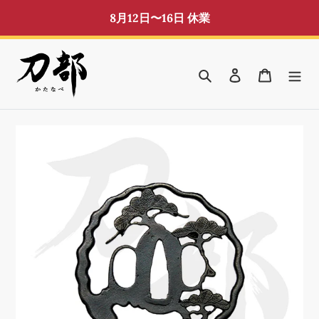
コ
8月12日〜16日 休業
ン
テ
ン
検索
ログイン
カート
ツ
に
ス
キ
ッ
プ
す
る